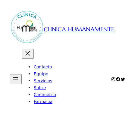
Saltar
al
contenido
CLINICA HUMANAMENTE.
Contacto
Equipo
Instagram
Faceboo
Twitte
Servicios
Sobre
Clinimetría
Farmacia