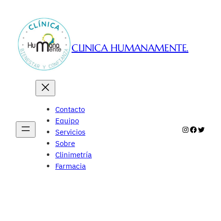
Saltar
al
contenido
CLINICA HUMANAMENTE.
Contacto
Equipo
Instagram
Faceboo
Twitte
Servicios
Sobre
Clinimetría
Farmacia